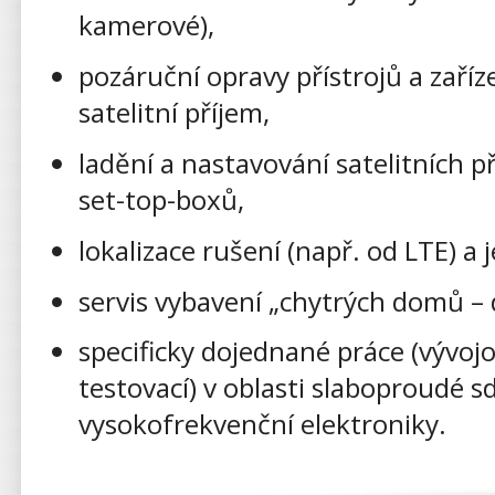
kamerové),
pozáruční opravy přístrojů a zaří
satelitní příjem,
ladění a nastavování satelitních př
set-top-boxů,
lokalizace rušení (např. od LTE) a j
servis vybavení „chytrých domů –
specificky dojednané práce (vývoj
testovací) v oblasti slaboproudé s
vysokofrekvenční elektroniky.